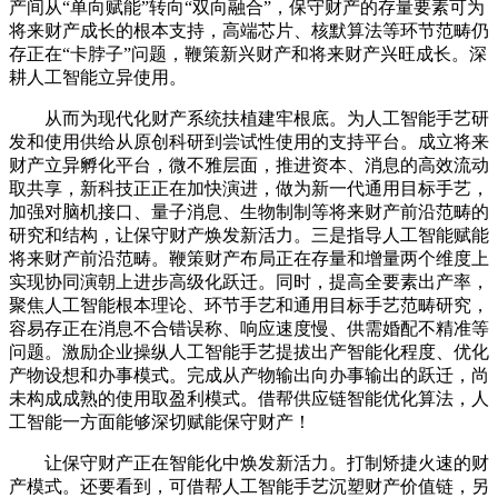
产间从“单向赋能”转向“双向融合”，保守财产的存量要素可为
将来财产成长的根本支持，高端芯片、核默算法等环节范畴仍
存正在“卡脖子”问题，鞭策新兴财产和将来财产兴旺成长。深
耕人工智能立异使用。
从而为现代化财产系统扶植建牢根底。为人工智能手艺研
发和使用供给从原创科研到尝试性使用的支持平台。成立将来
财产立异孵化平台，微不雅层面，推进资本、消息的高效流动
取共享，新科技正正在加快演进，做为新一代通用目标手艺，
加强对脑机接口、量子消息、生物制制等将来财产前沿范畴的
研究和结构，让保守财产焕发新活力。三是指导人工智能赋能
将来财产前沿范畴。鞭策财产布局正在存量和增量两个维度上
实现协同演朝上进步高级化跃迁。同时，提高全要素出产率，
聚焦人工智能根本理论、环节手艺和通用目标手艺范畴研究，
容易存正在消息不合错误称、响应速度慢、供需婚配不精准等
问题。激励企业操纵人工智能手艺提拔出产智能化程度、优化
产物设想和办事模式。完成从产物输出向办事输出的跃迁，尚
未构成成熟的使用取盈利模式。借帮供应链智能优化算法，人
工智能一方面能够深切赋能保守财产！
让保守财产正在智能化中焕发新活力。打制矫捷火速的财
产模式。还要看到，可借帮人工智能手艺沉塑财产价值链，另